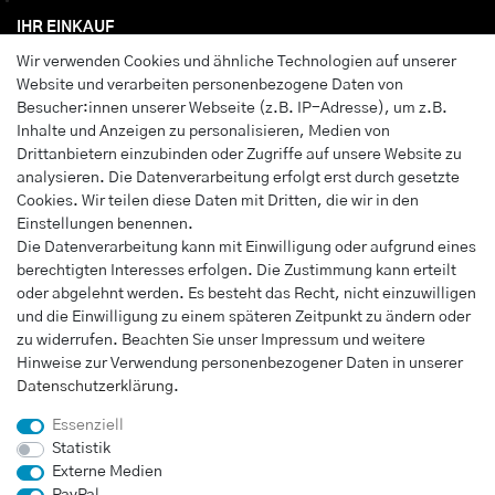
IHR EINKAUF
Wir verwenden Cookies und ähnliche Technologien auf unserer
Anmelden
Website und verarbeiten personenbezogene Daten von
Registrieren
Besucher:innen unserer Webseite (z.B. IP-Adresse), um z.B.
Wunschliste
Inhalte und Anzeigen zu personalisieren, Medien von
Drittanbietern einzubinden oder Zugriffe auf unsere Website zu
Warenkorb
analysieren. Die Datenverarbeitung erfolgt erst durch gesetzte
Kasse
Cookies. Wir teilen diese Daten mit Dritten, die wir in den
Einstellungen benennen.
INFORMATIONEN
Die Datenverarbeitung kann mit Einwilligung oder aufgrund eines
berechtigten Interesses erfolgen. Die Zustimmung kann erteilt
Widerrufs­recht
oder abgelehnt werden. Es besteht das Recht, nicht einzuwilligen
Impressum
und die Einwilligung zu einem späteren Zeitpunkt zu ändern oder
Daten­schutz­erklärung
zu widerrufen. Beachten Sie unser
Impressum
und weitere
Hinweise zur Verwendung personenbezogener Daten in unserer
AGB
Daten­schutz­erklärung
.
Vertrag widerrufen
Essenziell
Statistik
Externe Medien
UNTERNEHMEN