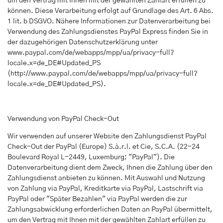
um den Vertrag mit Ihnen mit der gewählten Zahlart erfüllen zu
können. Diese Verarbeitung erfolgt auf Grundlage des Art. 6 Abs.
1 lit. b DSGVO. Nähere Informationen zur Datenverarbeitung bei
Verwendung des Zahlungsdienstes PayPal Express finden Sie in
der dazugehörigen Datenschutzerklärung unter
www.paypal.com/de/webapps/mpp/ua/privacy-full?
locale.x=de_DE#Updated_PS
(
http://www.paypal.com/de/webapps/mpp/ua/privacy-full?
locale.x=de_DE#Updated_PS
).
Verwendung von PayPal Check-Out
Wir verwenden auf unserer Website den Zahlungsdienst PayPal
Check-Out der PayPal (Europe) S.à.r.l. et Cie, S.C.A. (22-24
Boulevard Royal L-2449, Luxemburg; "PayPal"). Die
Datenverarbeitung dient dem Zweck, Ihnen die Zahlung über den
Zahlungsdienst anbieten zu können. Mit Auswahl und Nutzung
von Zahlung via PayPal, Kreditkarte via PayPal, Lastschrift via
PayPal oder "Später Bezahlen" via PayPal werden die zur
Zahlungsabwicklung erforderlichen Daten an PayPal übermittelt,
um den Vertrag mit Ihnen mit der gewählten Zahlart erfüllen zu