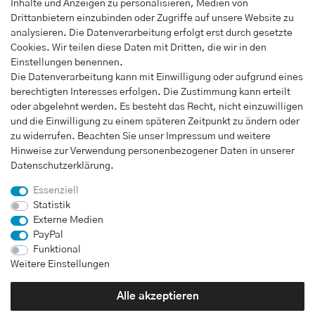
Wunschliste
Inhalte und Anzeigen zu personalisieren, Medien von
Drittanbietern einzubinden oder Zugriffe auf unsere Website zu
Warenkorb
analysieren. Die Datenverarbeitung erfolgt erst durch gesetzte
Kasse
Cookies. Wir teilen diese Daten mit Dritten, die wir in den
Einstellungen benennen.
INFORMATIONEN
Die Datenverarbeitung kann mit Einwilligung oder aufgrund eines
berechtigten Interesses erfolgen. Die Zustimmung kann erteilt
Widerrufs­recht
oder abgelehnt werden. Es besteht das Recht, nicht einzuwilligen
Impressum
und die Einwilligung zu einem späteren Zeitpunkt zu ändern oder
Daten­schutz­erklärung
zu widerrufen. Beachten Sie unser
Impressum
und weitere
Hinweise zur Verwendung personenbezogener Daten in unserer
AGB
Daten­schutz­erklärung
.
Vertrag widerrufen
Essenziell
Statistik
Externe Medien
UNTERNEHMEN
PayPal
Kontakt
Funktional
Weitere Einstellungen
Alle akzeptieren
Bei Fragen wenden Sie sich direkt an unser Service-Team.