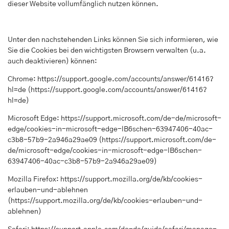
dieser Website vollumfänglich nutzen können.
Unter den nachstehenden Links können Sie sich informieren, wie
Sie die Cookies bei den wichtigsten Browsern verwalten (u.a.
auch deaktivieren) können:
Chrome:
https://support.google.com/accounts/answer/61416?
hl=de
(
https://support.google.com/accounts/answer/61416?
hl=de
)
Microsoft Edge:
https://support.microsoft.com/de-de/microsoft-
edge/cookies-in-microsoft-edge-lB6schen-63947406-40ac-
c3b8-57b9-2a946a29ae09
(
https://support.microsoft.com/de-
de/microsoft-edge/cookies-in-microsoft-edge-lB6schen-
63947406-40ac-c3b8-57b9-2a946a29ae09
)
Mozilla Firefox:
https://support.mozilla.org/de/kb/cookies-
erlauben-und-ablehnen
(
https://support.mozilla.org/de/kb/cookies-erlauben-und-
ablehnen
)