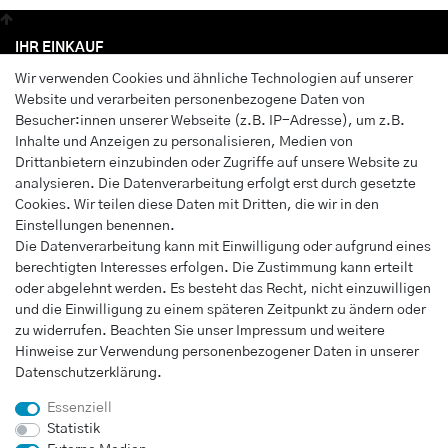
IHR EINKAUF
Wir verwenden Cookies und ähnliche Technologien auf unserer
Anmelden
Website und verarbeiten personenbezogene Daten von
Registrieren
Besucher:innen unserer Webseite (z.B. IP-Adresse), um z.B.
Wunschliste
Inhalte und Anzeigen zu personalisieren, Medien von
Drittanbietern einzubinden oder Zugriffe auf unsere Website zu
Warenkorb
analysieren. Die Datenverarbeitung erfolgt erst durch gesetzte
Kasse
Cookies. Wir teilen diese Daten mit Dritten, die wir in den
Einstellungen benennen.
INFORMATIONEN
Die Datenverarbeitung kann mit Einwilligung oder aufgrund eines
berechtigten Interesses erfolgen. Die Zustimmung kann erteilt
Widerrufs­recht
oder abgelehnt werden. Es besteht das Recht, nicht einzuwilligen
Impressum
und die Einwilligung zu einem späteren Zeitpunkt zu ändern oder
Daten­schutz­erklärung
zu widerrufen. Beachten Sie unser
Impressum
und weitere
Hinweise zur Verwendung personenbezogener Daten in unserer
AGB
Daten­schutz­erklärung
.
Vertrag widerrufen
Essenziell
Statistik