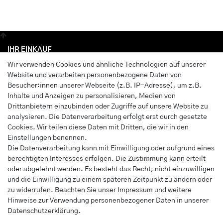
IHR EINKAUF
Wir verwenden Cookies und ähnliche Technologien auf unserer
Anmelden
Website und verarbeiten personenbezogene Daten von
Registrieren
Besucher:innen unserer Webseite (z.B. IP-Adresse), um z.B.
Wunschliste
Inhalte und Anzeigen zu personalisieren, Medien von
Drittanbietern einzubinden oder Zugriffe auf unsere Website zu
Warenkorb
analysieren. Die Datenverarbeitung erfolgt erst durch gesetzte
Kasse
Cookies. Wir teilen diese Daten mit Dritten, die wir in den
Einstellungen benennen.
INFORMATIONEN
Die Datenverarbeitung kann mit Einwilligung oder aufgrund eines
berechtigten Interesses erfolgen. Die Zustimmung kann erteilt
Widerrufs­recht
oder abgelehnt werden. Es besteht das Recht, nicht einzuwilligen
Impressum
und die Einwilligung zu einem späteren Zeitpunkt zu ändern oder
Daten­schutz­erklärung
zu widerrufen. Beachten Sie unser
Impressum
und weitere
Hinweise zur Verwendung personenbezogener Daten in unserer
AGB
Daten­schutz­erklärung
.