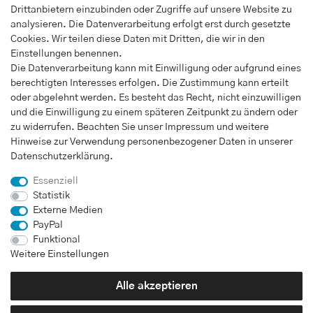
Drittanbietern einzubinden oder Zugriffe auf unsere Website zu
Warenkorb
analysieren. Die Datenverarbeitung erfolgt erst durch gesetzte
Kasse
Cookies. Wir teilen diese Daten mit Dritten, die wir in den
Einstellungen benennen.
INFORMATIONEN
Die Datenverarbeitung kann mit Einwilligung oder aufgrund eines
berechtigten Interesses erfolgen. Die Zustimmung kann erteilt
Widerrufs­recht
oder abgelehnt werden. Es besteht das Recht, nicht einzuwilligen
Impressum
und die Einwilligung zu einem späteren Zeitpunkt zu ändern oder
Daten­schutz­erklärung
zu widerrufen. Beachten Sie unser
Impressum
und weitere
Hinweise zur Verwendung personenbezogener Daten in unserer
AGB
Daten­schutz­erklärung
.
Vertrag widerrufen
Essenziell
Statistik
Externe Medien
UNTERNEHMEN
PayPal
Kontakt
Funktional
Weitere Einstellungen
Alle akzeptieren
Bei Fragen wenden Sie sich direkt an unser Service-Team.
01726071217