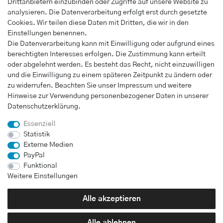
Drittanbietern einzubinden oder Zugriffe auf unsere Website zu
Warenkorb
analysieren. Die Datenverarbeitung erfolgt erst durch gesetzte
Kasse
Cookies. Wir teilen diese Daten mit Dritten, die wir in den
Einstellungen benennen.
INFORMATIONEN
Die Datenverarbeitung kann mit Einwilligung oder aufgrund eines
berechtigten Interesses erfolgen. Die Zustimmung kann erteilt
Widerrufs­recht
oder abgelehnt werden. Es besteht das Recht, nicht einzuwilligen
Impressum
und die Einwilligung zu einem späteren Zeitpunkt zu ändern oder
Daten­schutz­erklärung
zu widerrufen. Beachten Sie unser
Impressum
und weitere
Hinweise zur Verwendung personenbezogener Daten in unserer
AGB
Daten­schutz­erklärung
.
Vertrag widerrufen
Essenziell
Statistik
Externe Medien
UNTERNEHMEN
PayPal
Kontakt
Funktional
Weitere Einstellungen
Alle akzeptieren
Bei Fragen wenden Sie sich direkt an unser Service-Team.
01726071217
Alle ablehnen