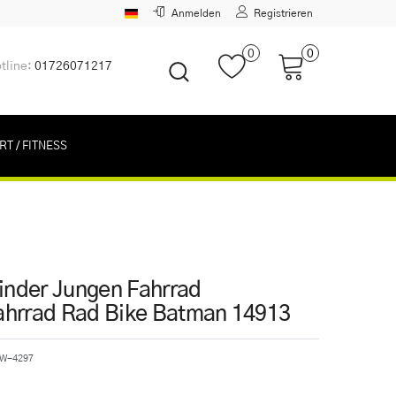
Anmelden
Registrieren
0
0
tline:
01726071217
RT / FITNESS
Kinder Jungen Fahrrad
ahrrad Rad Bike Batman 14913
W-4297