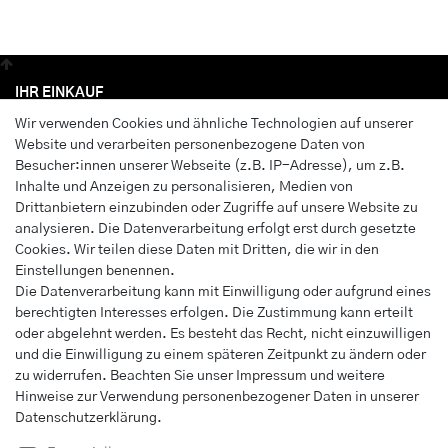
IHR EINKAUF
Wir verwenden Cookies und ähnliche Technologien auf unserer
Anmelden
Website und verarbeiten personenbezogene Daten von
Registrieren
Besucher:innen unserer Webseite (z.B. IP-Adresse), um z.B.
Wunschliste
Inhalte und Anzeigen zu personalisieren, Medien von
Drittanbietern einzubinden oder Zugriffe auf unsere Website zu
Warenkorb
analysieren. Die Datenverarbeitung erfolgt erst durch gesetzte
Kasse
Cookies. Wir teilen diese Daten mit Dritten, die wir in den
Einstellungen benennen.
INFORMATIONEN
Die Datenverarbeitung kann mit Einwilligung oder aufgrund eines
berechtigten Interesses erfolgen. Die Zustimmung kann erteilt
Widerrufs­recht
oder abgelehnt werden. Es besteht das Recht, nicht einzuwilligen
Impressum
und die Einwilligung zu einem späteren Zeitpunkt zu ändern oder
Daten­schutz­erklärung
zu widerrufen. Beachten Sie unser
Impressum
und weitere
Hinweise zur Verwendung personenbezogener Daten in unserer
AGB
Daten­schutz­erklärung
.
Vertrag widerrufen