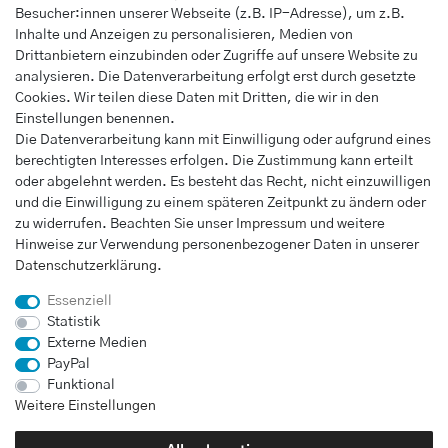
Registrieren
Besucher:innen unserer Webseite (z.B. IP-Adresse), um z.B.
Wunschliste
Inhalte und Anzeigen zu personalisieren, Medien von
Drittanbietern einzubinden oder Zugriffe auf unsere Website zu
Warenkorb
analysieren. Die Datenverarbeitung erfolgt erst durch gesetzte
Kasse
Cookies. Wir teilen diese Daten mit Dritten, die wir in den
Einstellungen benennen.
INFORMATIONEN
Die Datenverarbeitung kann mit Einwilligung oder aufgrund eines
berechtigten Interesses erfolgen. Die Zustimmung kann erteilt
Widerrufs­recht
oder abgelehnt werden. Es besteht das Recht, nicht einzuwilligen
Impressum
und die Einwilligung zu einem späteren Zeitpunkt zu ändern oder
Daten­schutz­erklärung
zu widerrufen. Beachten Sie unser
Impressum
und weitere
Hinweise zur Verwendung personenbezogener Daten in unserer
AGB
Daten­schutz­erklärung
.
Vertrag widerrufen
Essenziell
Statistik
Externe Medien
UNTERNEHMEN
PayPal
Kontakt
Funktional
Weitere Einstellungen