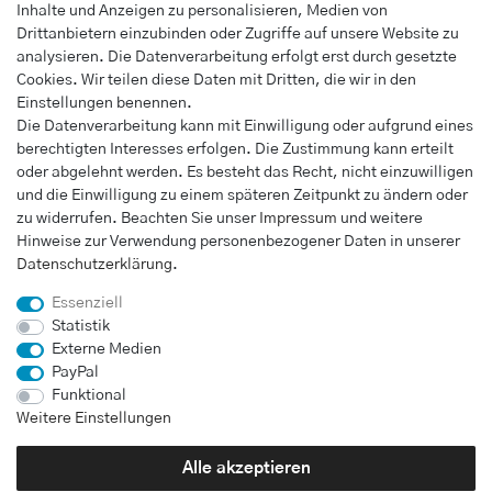
Wunschliste
Inhalte und Anzeigen zu personalisieren, Medien von
Drittanbietern einzubinden oder Zugriffe auf unsere Website zu
Warenkorb
analysieren. Die Datenverarbeitung erfolgt erst durch gesetzte
Kasse
Cookies. Wir teilen diese Daten mit Dritten, die wir in den
Einstellungen benennen.
INFORMATIONEN
Die Datenverarbeitung kann mit Einwilligung oder aufgrund eines
berechtigten Interesses erfolgen. Die Zustimmung kann erteilt
Widerrufs­recht
oder abgelehnt werden. Es besteht das Recht, nicht einzuwilligen
Impressum
und die Einwilligung zu einem späteren Zeitpunkt zu ändern oder
Daten­schutz­erklärung
zu widerrufen. Beachten Sie unser
Impressum
und weitere
Hinweise zur Verwendung personenbezogener Daten in unserer
AGB
Daten­schutz­erklärung
.
Vertrag widerrufen
Essenziell
Statistik
Externe Medien
UNTERNEHMEN
PayPal
Kontakt
Funktional
Weitere Einstellungen
Alle akzeptieren
Bei Fragen wenden Sie sich direkt an unser Service-Team.