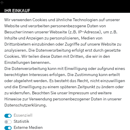
IHR EINKAUF
Wir verwenden Cookies und ähnliche Technologien auf unserer
Anmelden
Website und verarbeiten personenbezogene Daten von
Registrieren
Besucher:innen unserer Webseite (z.B. IP-Adresse), um z.B.
Wunschliste
Inhalte und Anzeigen zu personalisieren, Medien von
Drittanbietern einzubinden oder Zugriffe auf unsere Website zu
Warenkorb
analysieren. Die Datenverarbeitung erfolgt erst durch gesetzte
Kasse
Cookies. Wir teilen diese Daten mit Dritten, die wir in den
Einstellungen benennen.
INFORMATIONEN
Die Datenverarbeitung kann mit Einwilligung oder aufgrund eines
berechtigten Interesses erfolgen. Die Zustimmung kann erteilt
Widerrufs­recht
oder abgelehnt werden. Es besteht das Recht, nicht einzuwilligen
Impressum
und die Einwilligung zu einem späteren Zeitpunkt zu ändern oder
Daten­schutz­erklärung
zu widerrufen. Beachten Sie unser
Impressum
und weitere
Hinweise zur Verwendung personenbezogener Daten in unserer
AGB
Daten­schutz­erklärung
.
Vertrag widerrufen
Essenziell
Statistik
Externe Medien
UNTERNEHMEN