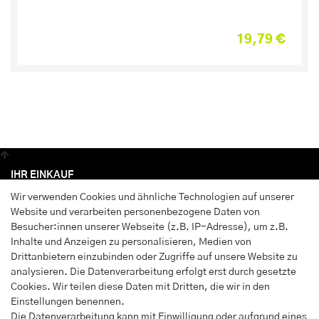
19,79 €
IHR EINKAUF
Wir verwenden Cookies und ähnliche Technologien auf unserer
Anmelden
Website und verarbeiten personenbezogene Daten von
Registrieren
Besucher:innen unserer Webseite (z.B. IP-Adresse), um z.B.
Wunschliste
Inhalte und Anzeigen zu personalisieren, Medien von
Drittanbietern einzubinden oder Zugriffe auf unsere Website zu
Warenkorb
analysieren. Die Datenverarbeitung erfolgt erst durch gesetzte
Kasse
Cookies. Wir teilen diese Daten mit Dritten, die wir in den
Einstellungen benennen.
INFORMATIONEN
Die Datenverarbeitung kann mit Einwilligung oder aufgrund eines