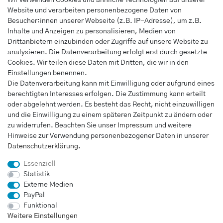
Wir verwenden Cookies und ähnliche Technologien auf unserer
Anmelden
Website und verarbeiten personenbezogene Daten von
Registrieren
Besucher:innen unserer Webseite (z.B. IP-Adresse), um z.B.
Wunschliste
Inhalte und Anzeigen zu personalisieren, Medien von
Drittanbietern einzubinden oder Zugriffe auf unsere Website zu
Warenkorb
analysieren. Die Datenverarbeitung erfolgt erst durch gesetzte
Kasse
Cookies. Wir teilen diese Daten mit Dritten, die wir in den
Einstellungen benennen.
INFORMATIONEN
Die Datenverarbeitung kann mit Einwilligung oder aufgrund eines
berechtigten Interesses erfolgen. Die Zustimmung kann erteilt
Widerrufs­recht
oder abgelehnt werden. Es besteht das Recht, nicht einzuwilligen
Impressum
und die Einwilligung zu einem späteren Zeitpunkt zu ändern oder
Daten­schutz­erklärung
zu widerrufen. Beachten Sie unser
Impressum
und weitere
Hinweise zur Verwendung personenbezogener Daten in unserer
AGB
Daten­schutz­erklärung
.
Vertrag widerrufen
Essenziell
Statistik
Externe Medien
UNTERNEHMEN
PayPal
Kontakt
Funktional
Weitere Einstellungen